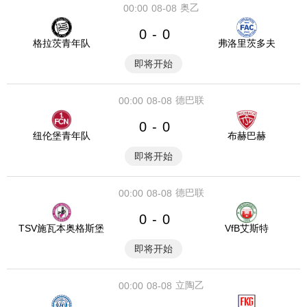
奥乙
00:00
08-08
0
0
-
格拉茨青年队
弗洛里茨多夫
即将开始
德巴联
00:00
08-08
0
0
-
纽伦堡青年队
布赫巴赫
即将开始
德巴联
00:00
08-08
0
0
-
TSV施瓦本奥格斯堡
VfB艾斯特
即将开始
立陶乙
00:00
08-08