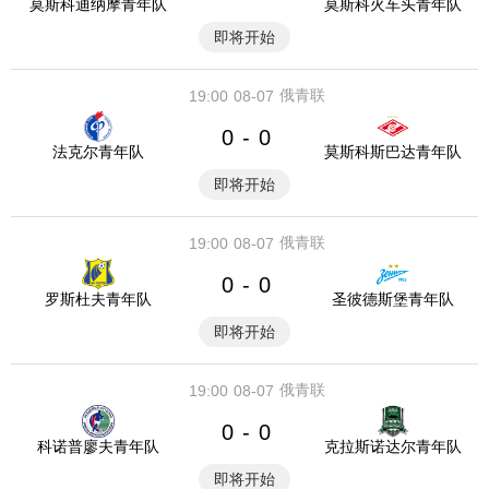
莫斯科迪纳摩青年队
莫斯科火车头青年队
即将开始
俄青联
19:00
08-07
0
0
-
法克尔青年队
莫斯科斯巴达青年队
即将开始
俄青联
19:00
08-07
0
0
-
罗斯杜夫青年队
圣彼德斯堡青年队
即将开始
俄青联
19:00
08-07
0
0
-
科诺普廖夫青年队
克拉斯诺达尔青年队
即将开始