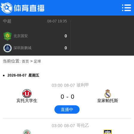
中超
08-07 19:35
0
北京国安
0
深圳新鹏城
当前位置:
>
首页
足球
2026-08-07 星期五
玻利甲
03:00
08-07
0
0
-
宾托大学生
皇家帕托斯
直播中
哥伦乙
03:00
08-07