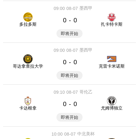
墨西甲
09:00
08-07
0
0
-
多拉多斯
扎卡特卡斯
即将开始
墨西甲
09:00
08-07
0
0
-
哥达拿查拉大学
克雷卡米诺斯
即将开始
哥伦乙
09:10
08-07
0
0
-
卡达根拿
尤姆博独立
即将开始
中北美杯
10:00
08-07