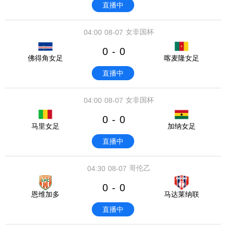
直播中
女非国杯
04:00
08-07
0
0
-
佛得角女足
喀麦隆女足
直播中
女非国杯
04:00
08-07
0
0
-
马里女足
加纳女足
直播中
哥伦乙
04:30
08-07
0
0
-
恩维加多
马达莱纳联
直播中