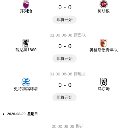
0
0
-
拜列治
梅明根
即将开始
德巴联
01:00
08-08
0
0
-
慕尼黑1860
奥格斯堡青年队
即将开始
德地区
01:00
08-08
0
0
-
史特加踢球者
乌尔姆
即将开始
2026-08-09 星期日
挪超
00:00
08-09