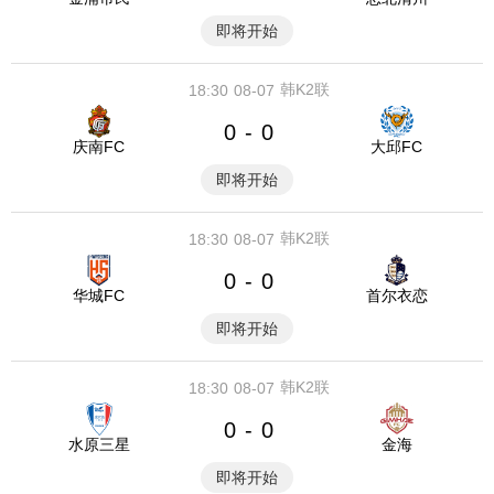
即将开始
韩K2联
18:30
08-07
0
0
-
庆南FC
大邱FC
即将开始
韩K2联
18:30
08-07
0
0
-
华城FC
首尔衣恋
即将开始
韩K2联
18:30
08-07
0
0
-
水原三星
金海
即将开始