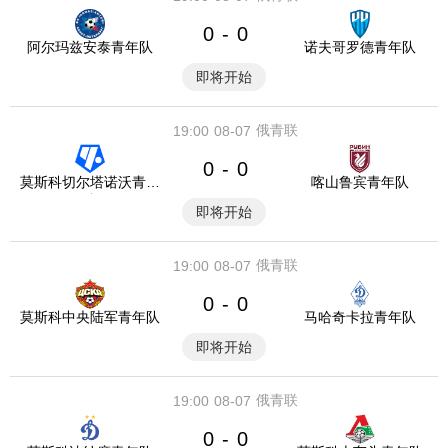
0
0
-
阿尔玛兹安泰青年队
诺夫哥罗德青年队
即将开始
俄青联
19:00
08-07
0
0
-
莫斯科切尔塔诺沃青年
喀山鲁宾青年队
队
即将开始
俄青联
19:00
08-07
0
0
-
莫斯科中央陆军青年队
马哈奇卡拉青年队
即将开始
俄青联
19:00
08-07
0
0
-