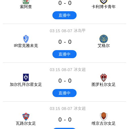
0
0
-
索阿查
卡利博卡青年
直播中
冰岛甲
03:15
08-07
0
0
-
IR雷克雅未克
艾格尔
直播中
冰女超
03:15
08-07
0
0
-
加尔扎拜尔星女足
图罗杜尔女足
直播中
冰女超
03:15
08-07
0
0
-
瓦路尔女足
维京古尔女足