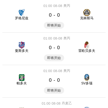
奥丙
01:00
08-08
0
0
-
罗格尼兹
克林斯马
即将开始
奥丙
01:00
08-08
0
0
-
曼斯多夫
雷欧贝多夫
即将开始
奥丙
01:00
08-08
0
0
-
帕多夫
SV多瑙
即将开始
丹麦乙
01:00
08-08