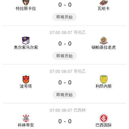
0
0
-
特拉斯卡拉
瓦哈卡
即将开始
哥伦乙
07:00
08-07
0
0
-
奥尔索马尔索
锡帕基拉老虎
即将开始
哥伦乙
07:00
08-07
0
0
-
波哥塔
利昂内斯
即将开始
巴西杯
07:00
08-07
0
0
-
科林蒂安
巴西国际