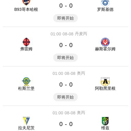
0
0
-
B93哥本哈根
罗斯基德
即将开始
丹麦丙
01:00
08-08
0
0
-
弗雷姆
赫斯霍尔姆
即将开始
奥丙
01:00
08-08
0
0
-
杜斯兰堡
阿勒黑里根
即将开始
奥丙
01:00
08-08
0
0
-
拉夫尼茨
维兹