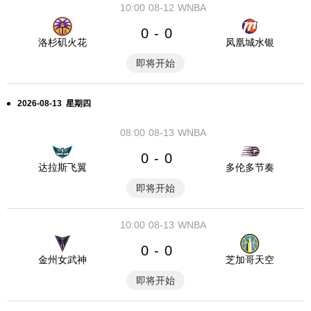
10:00
08-12
WNBA
0
0
-
洛杉矶火花
凤凰城水银
即将开始
2026-08-13 星期四
08:00
08-13
WNBA
0
0
-
达拉斯飞翼
多伦多节奏
即将开始
10:00
08-13
WNBA
0
0
-
金州女武神
芝加哥天空
即将开始