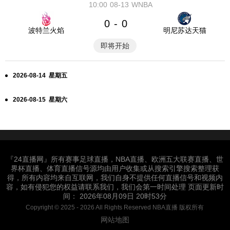
10:00
08-13
WNBA
0
0
-
波特兰火焰
明尼苏达天猫
即将开始
2026-08-14 星期五
2026-08-15 星期六
『24直播网』所有赛事足球直播，NBA直播、欧洲五大联赛直播、世
界杯直播、体育直播信号源均由用户收集或从搜索引擎搜索整理获
得，所有内容均来自互联网，我们自身不提供任何直播信号和视频内
容，如有侵犯您的权益请联系我们，我们会第一时间处理 页面更新时
间： 2026年08月09日 20时53分
Copyright © 2025 - 2026 All Rights Reserved NBA直播 版权所有
网站地图