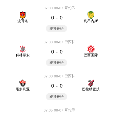
哥伦乙
07:00
08-07
0
0
-
波哥塔
利昂内斯
即将开始
巴西杯
07:00
08-07
0
0
-
科林蒂安
巴西国际
即将开始
巴西杯
07:00
08-07
0
0
-
维多利亚
巴拉纳竞技
即将开始
哥伦甲
07:05
08-07