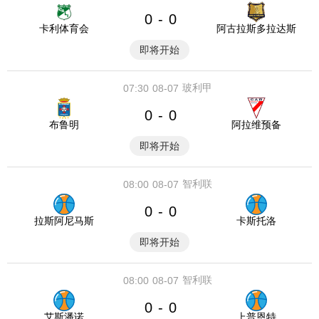
0
0
-
卡利体育会
阿古拉斯多拉达斯
即将开始
玻利甲
07:30
08-07
0
0
-
布鲁明
阿拉维预备
即将开始
智利联
08:00
08-07
0
0
-
拉斯阿尼马斯
卡斯托洛
即将开始
智利联
08:00
08-07
0
0
-
艾斯潘诺
上普恩特