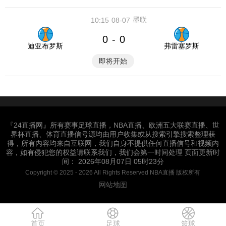
墨联
10:15
08-07
0
0
-
迪亚布罗斯
弗雷塞罗斯
即将开始
『24直播网』所有赛事足球直播，NBA直播、欧洲五大联赛直播、世
界杯直播、体育直播信号源均由用户收集或从搜索引擎搜索整理获
得，所有内容均来自互联网，我们自身不提供任何直播信号和视频内
容，如有侵犯您的权益请联系我们，我们会第一时间处理 页面更新时
间： 2026年08月07日 05时23分
Copyright © 2025 - 2026 All Rights Reserved NBA直播 版权所有
网站地图
首页
足球
篮球