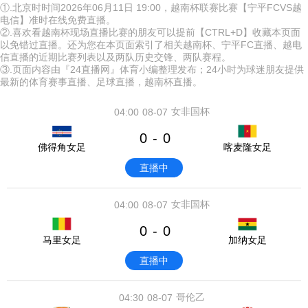
①.北京时时间2026年06月11日 19:00，越南杯联赛比赛【宁平FCVS越
电信】准时在线免费直播。
②.喜欢看越南杯现场直播比赛的朋友可以提前【CTRL+D】收藏本页面
以免错过直播。还为您在本页面索引了相关越南杯、宁平FC直播、越电
信直播的近期比赛列表以及两队历史交锋、两队赛程。
③.页面内容由『24直播网』体育小编整理发布；24小时为球迷朋友提供
最新的体育赛事直播、足球直播，越南杯直播。
女非国杯
04:00
08-07
0
0
-
佛得角女足
喀麦隆女足
直播中
女非国杯
04:00
08-07
0
0
-
马里女足
加纳女足
直播中
哥伦乙
04:30
08-07