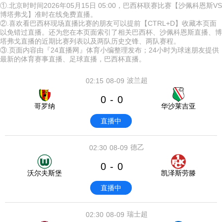
①.北京时时间2026年05月15日 05:00，巴西杯联赛比赛【沙佩科恩斯VS
博塔弗戈】准时在线免费直播。
②.喜欢看巴西杯现场直播比赛的朋友可以提前【CTRL+D】收藏本页面
以免错过直播。还为您在本页面索引了相关巴西杯、沙佩科恩斯直播、博
塔弗戈直播的近期比赛列表以及两队历史交锋、两队赛程。
③.页面内容由『24直播网』体育小编整理发布；24小时为球迷朋友提供
最新的体育赛事直播、足球直播，巴西杯直播。
波兰超
02:15
08-09
0
0
-
哥罗纳
华沙莱吉亚
直播中
德乙
02:30
08-09
0
0
-
沃尔夫斯堡
凯泽斯劳滕
直播中
瑞士超
02:30
08-09