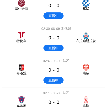
0
0
-
塞尔维特
草蜢
直播中
斯伐超
02:30
08-09
0
0
-
特伦辛
布拉迪斯拉发
直播中
法乙
02:45
08-09
0
0
-
布洛涅
南锡
直播中
法乙
02:45
08-09
0
0
-
克莱蒙
兰斯