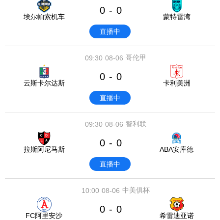
0
0
-
埃尔帕索机车
蒙特雷湾
直播中
哥伦甲
09:30
08-06
0
0
-
云斯卡尔达斯
卡利美洲
直播中
智利联
09:30
08-06
0
0
-
拉斯阿尼马斯
ABA安库德
直播中
中美俱杯
10:00
08-06
0
0
-
FC阿里安沙
希雷迪亚诺