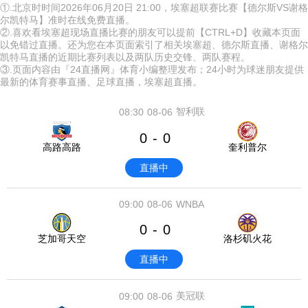
①.北京时时间2026年06月20日 21:00，埃塞超联赛比赛【德尔斯VS谢格
尔凯特马】准时在线免费直播。
②.喜欢看埃塞超现场直播比赛的朋友可以提前【CTRL+D】收藏本页面
以免错过直播。还为您在本页面索引了相关埃塞超、德尔斯直播、谢格尔
凯特马直播的近期比赛列表以及两队历史交锋、两队赛程。
③.页面内容由『24直播网』体育小编整理发布；24小时为球迷朋友提供
最新的体育赛事直播、足球直播，埃塞超直播。
智利联
08:30
08-06
0
0
-
高路高路
奎利普尔
直播中
09:00
08-06
WNBA
0
0
-
芝加哥天空
洛杉矶火花
直播中
美冠联
09:00
08-06