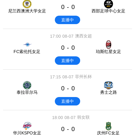
0
0
-
尼兰西澳洲大学女足
西部足球中心女足
直播中
澳西女超
17:00
08-07
0
0
-
FC索伦托女足
珀斯红星女足
直播中
菲州长杯
17:15
08-07
0
0
-
泰拉菲尔马
勇士之路
直播中
韩女联
18:00
08-07
0
0
-
华川KSPO女足
庆州FC女足