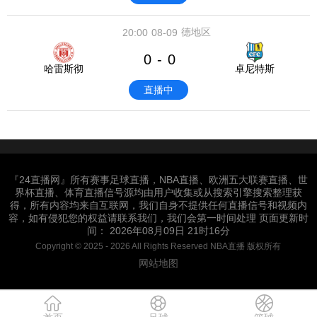
德地区
20:00
08-09
0
0
-
哈雷斯彻
卓尼特斯
直播中
『24直播网』所有赛事足球直播，NBA直播、欧洲五大联赛直播、世
界杯直播、体育直播信号源均由用户收集或从搜索引擎搜索整理获
得，所有内容均来自互联网，我们自身不提供任何直播信号和视频内
容，如有侵犯您的权益请联系我们，我们会第一时间处理 页面更新时
间： 2026年08月09日 21时16分
Copyright © 2025 - 2026 All Rights Reserved NBA直播 版权所有
网站地图