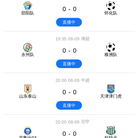
0
0
-
邵阳队
怀化队
直播中
湘超
19:35
08-09
0
0
-
永州队
株洲队
直播中
中超
20:00
08-09
0
0
-
山东泰山
天津津门虎
直播中
芬甲
20:00
08-09
0
0
-
克鲁比04
科特卡