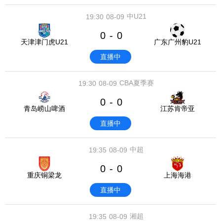
中U21
19:30
08-09
0
0
-
天津津门虎U21
广东广州豹U21
直播中
CBA夏季赛
19:30
08-09
0
0
-
青岛崂山啤酒
江苏肯帝亚
直播中
中超
19:35
08-09
0
0
-
重庆铜梁龙
上海海港
直播中
湘超
19:35
08-09