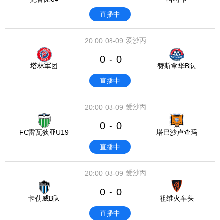
直播中
爱沙丙
20:00
08-09
0
0
-
塔林军团
赞斯拿华B队
直播中
爱沙丙
20:00
08-09
0
0
-
FC雷瓦狄亚U19
塔巴沙卢查玛
直播中
爱沙丙
20:00
08-09
0
0
-
卡勒威B队
祖维火车头
直播中