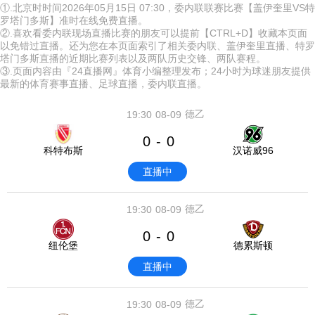
①.北京时时间2026年05月15日 07:30，委内联联赛比赛【盖伊奎里VS特
罗塔门多斯】准时在线免费直播。
②.喜欢看委内联现场直播比赛的朋友可以提前【CTRL+D】收藏本页面
以免错过直播。还为您在本页面索引了相关委内联、盖伊奎里直播、特罗
塔门多斯直播的近期比赛列表以及两队历史交锋、两队赛程。
③.页面内容由『24直播网』体育小编整理发布；24小时为球迷朋友提供
最新的体育赛事直播、足球直播，委内联直播。
德乙
19:30
08-09
0
0
-
科特布斯
汉诺威96
直播中
德乙
19:30
08-09
0
0
-
纽伦堡
德累斯顿
直播中
德乙
19:30
08-09