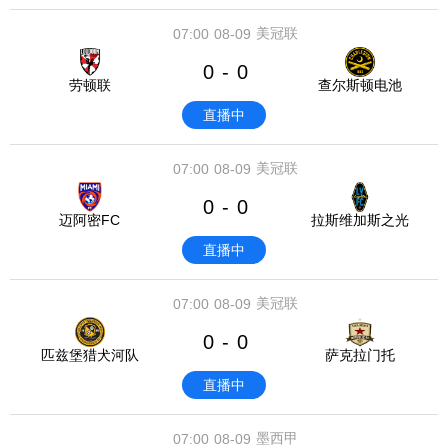
美冠联
07:00
08-09
0
0
-
劳顿联
查尔斯顿电池
直播中
美冠联
07:00
08-09
0
0
-
迈阿密FC
拉斯维加斯之光
直播中
美冠联
07:00
08-09
0
0
-
匹兹堡猎犬河队
萨克拉门托
直播中
墨西甲
07:00
08-09