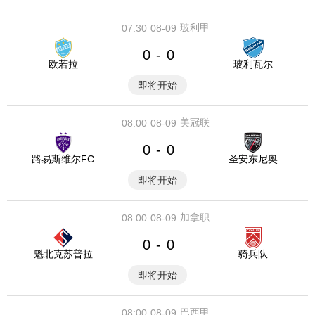
玻利甲
07:30
08-09
0
0
-
欧若拉
玻利瓦尔
即将开始
美冠联
08:00
08-09
0
0
-
路易斯维尔FC
圣安东尼奥
即将开始
加拿职
08:00
08-09
0
0
-
魁北克苏普拉
骑兵队
即将开始
巴西甲
08:00
08-09