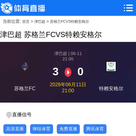
当前位置:
>
>
首页
津巴超
苏格兰FCVS特赖安格尔
津巴超 苏格兰FCVS特赖安格尔
津巴超 | 06-11
21:00
3
0
2026年06月11日
苏格兰FC
特赖安格尔
21:00
直播信号
高清直播
咪咕体育
免费直播
腾讯体育