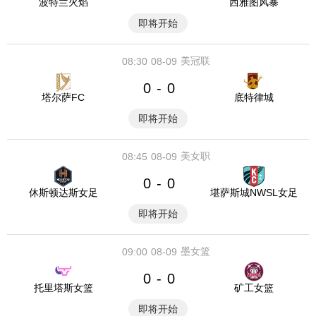
波特兰火焰
西雅图风暴
即将开始
美冠联
08:30
08-09
0
0
-
塔尔萨FC
底特律城
即将开始
美女职
08:45
08-09
0
0
-
休斯顿达斯女足
堪萨斯城NWSL女足
即将开始
墨女篮
09:00
08-09
0
0
-
托里塔斯女篮
矿工女篮
即将开始