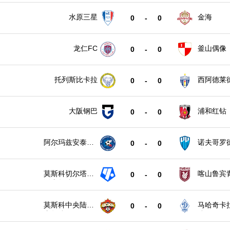
水原三星
金海
0
-
0
龙仁FC
釜山偶像
0
-
0
托列斯比卡拉
西阿德莱
0
-
0
大阪钢巴
浦和红钻
0
-
0
阿尔玛兹安泰青
诺夫哥罗
0
-
0
年队
队
莫斯科切尔塔诺
喀山鲁宾
0
-
0
沃青年队
莫斯科中央陆军
马哈奇卡
0
-
0
青年队
队