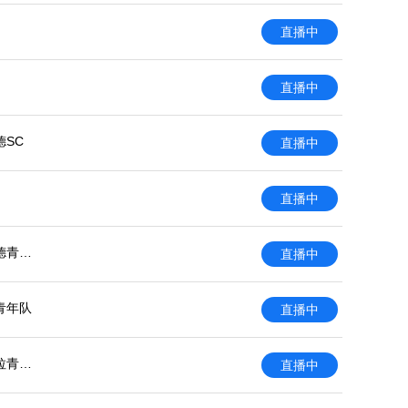
直播中
直播中
德SC
直播中
直播中
德青年
直播中
青年队
直播中
拉青年
直播中