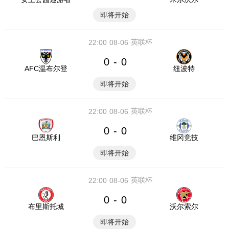
即将开始
英联杯
22:00
08-06
0
0
-
AFC温布尔登
纽波特
即将开始
英联杯
22:00
08-06
0
0
-
巴恩斯利
维冈竞技
即将开始
英联杯
22:00
08-06
0
0
-
布里斯托城
沃尔索尔
即将开始