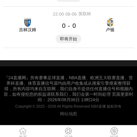
英联杯
22:00
08-06
0
0
-
吉林汉姆
卢顿
即将开始
『24直播网』所有赛事足球直播，NBA直播、欧洲五大联赛直播、世
界杯直播、体育直播信号源均由用户收集或从搜索引擎搜索整理获
得，所有内容均来自互联网，我们自身不提供任何直播信号和视频内
容，如有侵犯您的权益请联系我们，我们会第一时间处理 页面更新时
间： 2026年08月06日 13时24分
Copyright © 2025 - 2026 All Rights Reserved NBA直播 版权所有
网站地图