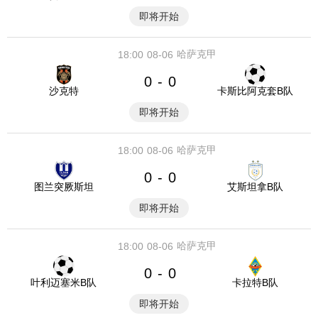
即将开始
哈萨克甲
18:00
08-06
0
0
-
沙克特
卡斯比阿克套B队
即将开始
哈萨克甲
18:00
08-06
0
0
-
图兰突厥斯坦
艾斯坦拿B队
即将开始
哈萨克甲
18:00
08-06
0
0
-
叶利迈塞米B队
卡拉特B队
即将开始