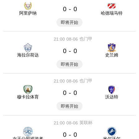
0
0
-
阿里萨纳
哈德瑞马特
即将开始
也门甲
21:00
08-06
0
0
-
海拉尔荷达
史兰姆
即将开始
也门甲
21:00
08-06
0
0
-
穆卡拉体育
沃达特
即将开始
英联杯
21:00
08-06
0
0
-
女王公园巡游者
米尔沃尔