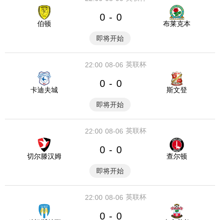
0
0
-
伯顿
布莱克本
即将开始
英联杯
22:00
08-06
0
0
-
卡迪夫城
斯文登
即将开始
英联杯
22:00
08-06
0
0
-
切尔滕汉姆
查尔顿
即将开始
英联杯
22:00
08-06
0
0
-