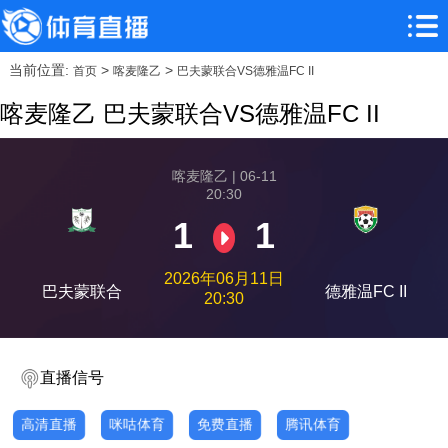
当前位置:
>
>
首页
喀麦隆乙
巴夫蒙联合VS德雅温FC II
喀麦隆乙 巴夫蒙联合VS德雅温FC II
喀麦隆乙 | 06-11
20:30
1
1
2026年06月11日
巴夫蒙联合
德雅温FC II
20:30
直播信号
高清直播
咪咕体育
免费直播
腾讯体育